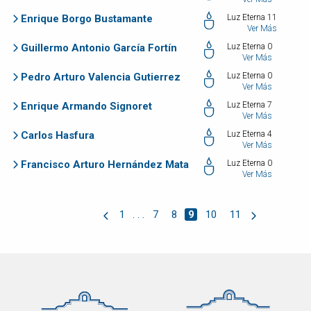
Enrique Borgo Bustamante
Luz Eterna 11
Ver Más
Guillermo Antonio García Fortín
Luz Eterna 0
Ver Más
Pedro Arturo Valencia Gutierrez
Luz Eterna 0
Ver Más
Enrique Armando Signoret
Luz Eterna 7
Ver Más
Carlos Hasfura
Luz Eterna 4
Ver Más
Francisco Arturo Hernández Mata
Luz Eterna 0
Ver Más
1
. . .
7
8
9
10
11