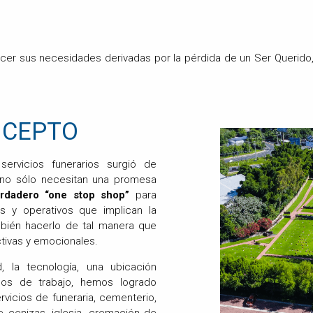
acer sus necesidades derivadas por la pérdida de un Ser Querido
NCEPTO
ervicios funerarios surgió de
no sólo necesitan una promesa
erdadero “one stop shop”
para
os y operativos que implican la
mbién hacerlo de tal manera que
tivas y emocionales.
d, la tecnología, una ubicación
dos de trabajo, hemos logrado
rvicios de funeraria, cementerio,
 cenizas, iglesia, cremación de