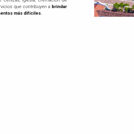
vicios que contribuyen a
brindar
entos más difíciles.
ga y compromiso con los clientes,
es el factor de diferencia que
rior de MONTELENA COMPLEJO
 del equipo pueda contribuir al
emos asumido.