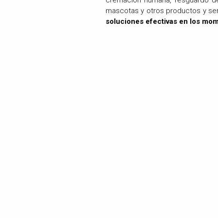
mascotas y otros productos y ser
soluciones efectivas en los mom
El espíritu de servicio, la entre
con sus deseos y sentimientos 
hemos desarrollado al inte
FUNERARIO, para que cada miembro
cumplimiento de la misión que h