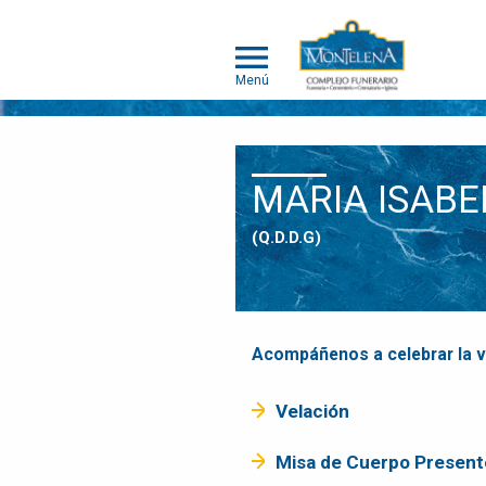
Menú
NOSOTROS
MARIA ISABE
SOMOS
DIFERENTES
(Q.D.D.G)
SERVICIOS
OBITUARIOS
HUMANOS
MASCOTAS
Acompáñenos a celebrar la vi
OBITUARIOS
MASCOTAS
Velación
EVENTOS
Misa de Cuerpo Present
NOTICIAS