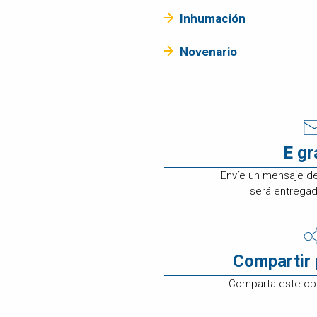
ATENCIÓN A
Inhumación
CLIENTES
EMPLEOS
Novenario
CONTÁCTENOS
E g
Envíe un mensaje d
será entregado
Compartir 
Comparta este obi