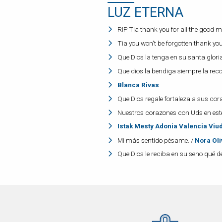
LUZ ETERNA
RIP Tia thank you for all the good m
Tia you won't be forgotten thank yo
Que Dios la tenga en su santa glori
Que dios la bendiga siempre la re
Blanca Rivas
Que Dios regale fortaleza a sus co
Nuestros corazones con Uds en este
Istak Mesty Adonia Valencia Viu
Mi más sentido pésame. /
Nora Ol
Que Dios le reciba en su seno qué d