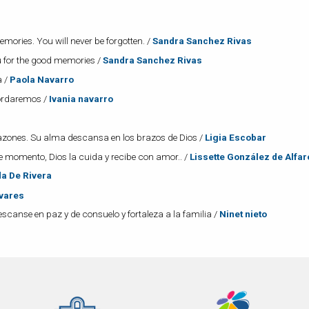
emories. You will never be forgotten. /
Sandra Sanchez Rivas
u for the good memories /
Sandra Sanchez Rivas
a /
Paola Navarro
cordaremos /
Ivania navarro
razones. Su alma descansa en los brazos de Dios /
Ligia Escobar
 momento, Dios la cuida y recibe con amor.. /
Lissette González de Alfar
da De Rivera
ivares
escanse en paz y de consuelo y fortaleza a la familia /
Ninet nieto