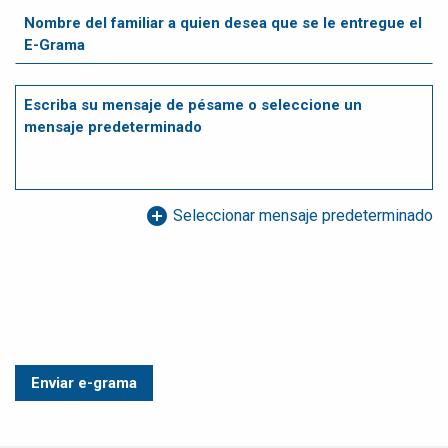
add_circle
Seleccionar mensaje predeterminado