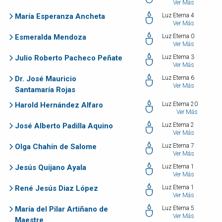
Ver Más
María Esperanza Ancheta
Luz Eterna 4
Ver Más
Esmeralda Mendoza
Luz Eterna 0
Ver Más
Julio Roberto Pacheco Peñate
Luz Eterna 3
Ver Más
Dr. José Mauricio
Luz Eterna 6
Ver Más
Santamaría Rojas
Harold Hernández Alfaro
Luz Eterna 20
Ver Más
José Alberto Padilla Aquino
Luz Eterna 2
Ver Más
Olga Chahín de Salome
Luz Eterna 7
Ver Más
Jesús Quijano Ayala
Luz Eterna 1
Ver Más
René Jesús Diaz López
Luz Eterna 1
Ver Más
María del Pilar Artiñano de
Luz Eterna 5
Ver Más
Maestre