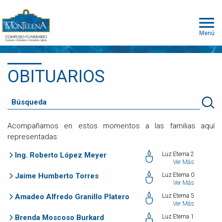
Menú
OBITUARIOS
Acompañamos en estos momentos a las familias aquí
representadas:
Ing. Roberto López Meyer
Luz Eterna 2
Ver Más
Jaime Humberto Torres
Luz Eterna 0
Ver Más
Amadeo Alfredo Granillo Platero
Luz Eterna 5
Ver Más
Brenda Moscoso Burkard
Luz Eterna 1