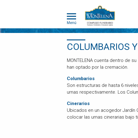
Menú
NOSOTROS
COLUMBARIOS Y
SOMOS
DIFERENTES
MONTELENA cuenta dentro de su ce
han optado por la cremación.
SERVICIOS
Columbarios
OBITUARIOS
Son estructuras de hasta 6 nivele
HUMANOS
urnas respectivamente. Los Colum
MASCOTAS
Cinerarios
OBITUARIOS
Ubicados en un acogedor Jardín C
MASCOTAS
colocar las urnas cinerarias bajo 
EVENTOS
NOTICIAS