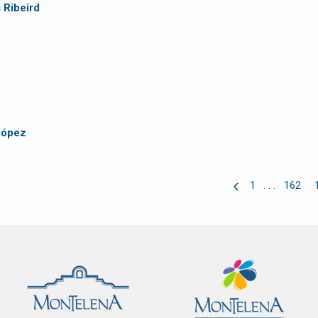
 Ribeird
López
1
. . .
162