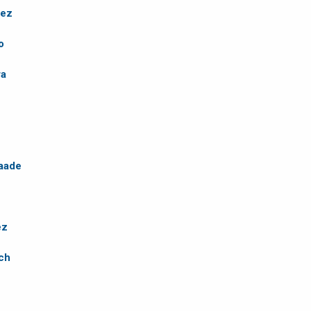
lez
o
ra
Saade
ez
ch