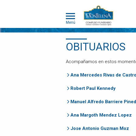
Menú
NOSOTROS
OBITUARIOS
SOMOS
DIFERENTES
Acompañamos en estos momentos a
SERVICIOS
Ana Mercedes Rivas de Castr
OBITUARIOS
HUMANOS
Robert Paul Kennedy
MASCOTAS
Manuel Alfredo Barriere Pine
OBITUARIOS
MASCOTAS
Ana Margoth Mendez Lopez
EVENTOS
Jose Antonio Guzman Moz
NOTICIAS