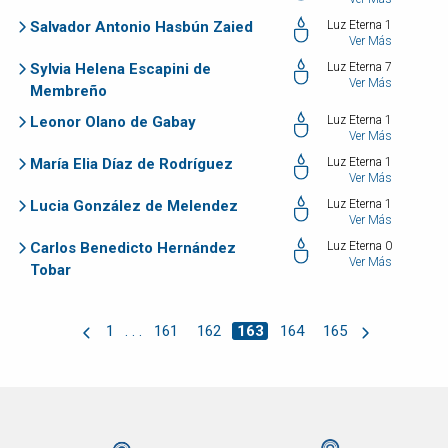
Salvador Antonio Hasbún Zaied
Luz Eterna 1
Ver Más
Sylvia Helena Escapini de
Luz Eterna 7
Ver Más
Membreño
Leonor Olano de Gabay
Luz Eterna 1
Ver Más
María Elia Díaz de Rodríguez
Luz Eterna 1
Ver Más
Lucia González de Melendez
Luz Eterna 1
Ver Más
Carlos Benedicto Hernández
Luz Eterna 0
Ver Más
Tobar
1
. . .
161
162
163
164
165