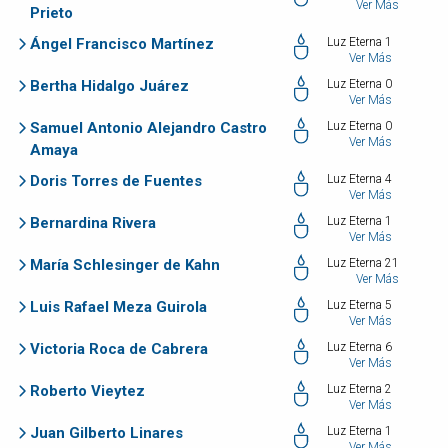
Ver Más
Prieto
Ángel Francisco Martínez
Luz Eterna 1
Ver Más
Bertha Hidalgo Juárez
Luz Eterna 0
Ver Más
Samuel Antonio Alejandro Castro
Luz Eterna 0
Ver Más
Amaya
Doris Torres de Fuentes
Luz Eterna 4
Ver Más
Bernardina Rivera
Luz Eterna 1
Ver Más
María Schlesinger de Kahn
Luz Eterna 21
Ver Más
Luis Rafael Meza Guirola
Luz Eterna 5
Ver Más
Victoria Roca de Cabrera
Luz Eterna 6
Ver Más
Roberto Vieytez
Luz Eterna 2
Ver Más
Juan Gilberto Linares
Luz Eterna 1
Ver Más