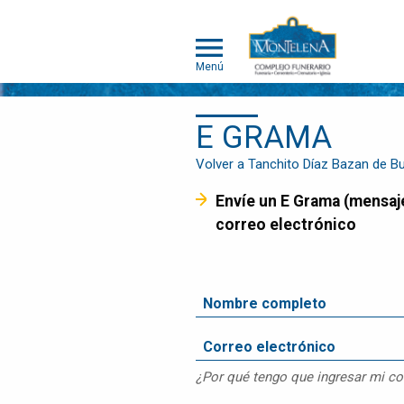
Menú
E GRAMA
NOSOTROS
SOMOS
Volver a Tanchito Díaz Bazan de Bu
DIFERENTES
Envíe un E Grama (mensaje de pésame) que será entregado a la familia en el Álbum de Memorias y/o por
SERVICIOS
correo electrónico
OBITUARIOS
HUMANOS
MASCOTAS
OBITUARIOS
MASCOTAS
EVENTOS
¿Por qué tengo que ingresar mi co
NOTICIAS