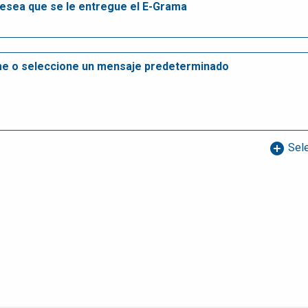
add_circle
Sele