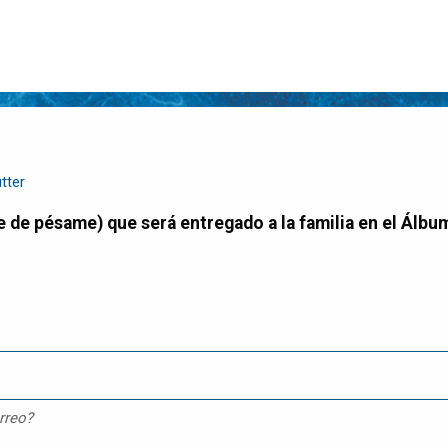
tter
rreo?