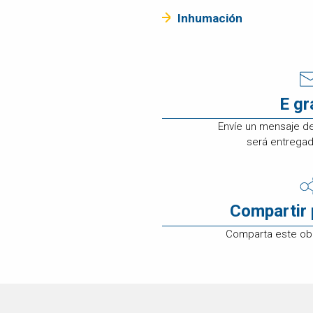
ATENCIÓN A
Inhumación
CLIENTES
EMPLEOS
CONTÁCTENOS
E g
Envíe un mensaje d
será entregado
Compartir 
Comparta este obi