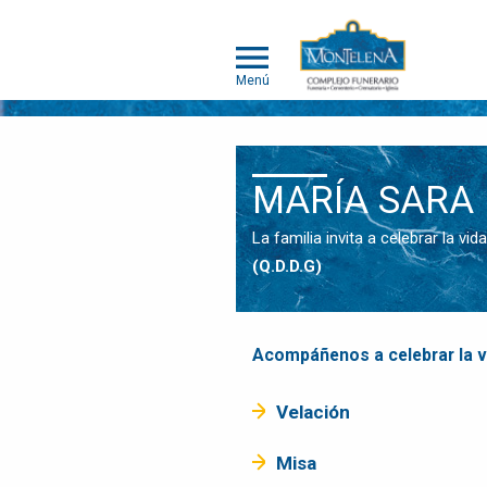
Menú
NOSOTROS
MARÍA SARA 
SOMOS
DIFERENTES
La familia invita a celebrar la v
SERVICIOS
(Q.D.D.G)
OBITUARIOS
HUMANOS
MASCOTAS
Acompáñenos a celebrar la v
OBITUARIOS
MASCOTAS
Velación
EVENTOS
Misa
NOTICIAS