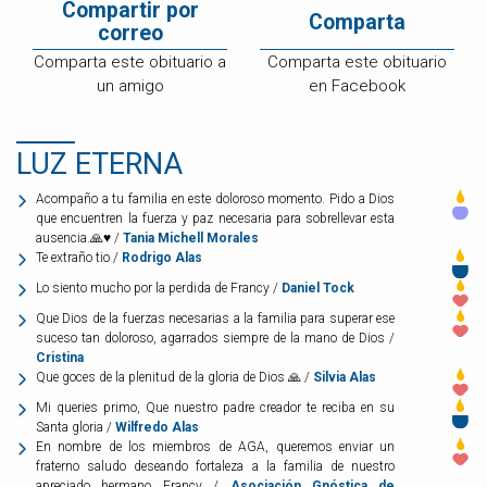
Compartir por
Comparta
correo
Comparta este obituario a
Comparta este obituario
un amigo
en Facebook
LUZ ETERNA
Acompaño a tu familia en este doloroso momento. Pido a Dios
que encuentren la fuerza y paz necesaria para sobrellevar esta
ausencia.🙏♥️ /
Tania Michell Morales
Te extraño tio /
Rodrigo Alas
Lo siento mucho por la perdida de Francy /
Daniel Tock
Que Dios de la fuerzas necesarias a la familia para superar ese
suceso tan doloroso, agarrados siempre de la mano de Dios /
Cristina
Que goces de la plenitud de la gloria de Dios 🙏 /
Silvia Alas
Mi queries primo, Que nuestro padre creador te reciba en su
Santa gloria /
Wilfredo Alas
En nombre de los miembros de AGA, queremos enviar un
fraterno saludo deseando fortaleza a la familia de nuestro
apreciado hermano Francy /
Asociación Gnóstica de