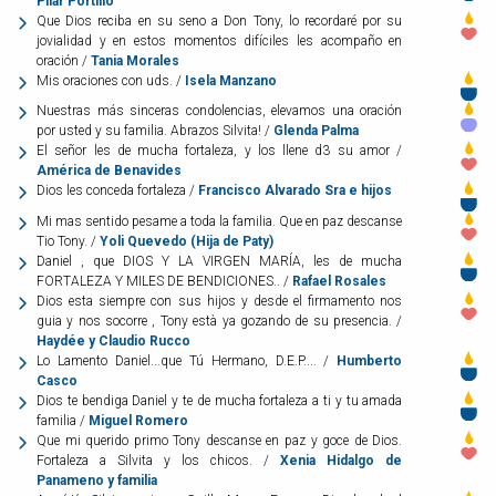
Pilar Portillo
Que Dios reciba en su seno a Don Tony, lo recordaré por su
jovialidad y en estos momentos difíciles les acompaño en
oración /
Tania Morales
Mis oraciones con uds. /
Isela Manzano
Nuestras más sinceras condolencias, elevamos una oración
por usted y su familia. Abrazos Silvita! /
Glenda Palma
El señor les de mucha fortaleza, y los llene d3 su amor /
América de Benavides
Dios les conceda fortaleza /
Francisco Alvarado Sra e hijos
Mi mas sentido pesame a toda la familia. Que en paz descanse
Tio Tony. /
Yoli Quevedo (Hija de Paty)
Daniel , que DIOS Y LA VIRGEN MARÍA, les de mucha
FORTALEZA Y MILES DE BENDICIONES.. /
Rafael Rosales
Dios esta siempre con sus hijos y desde el firmamento nos
guia y nos socorre , Tony està ya gozando de su presencia. /
Haydée y Claudio Rucco
Lo Lamento Daniel...que Tú Hermano, D.E.P.... /
Humberto
Casco
Dios te bendiga Daniel y te de mucha fortaleza a ti y tu amada
familia /
Miguel Romero
Que mi querido primo Tony descanse en paz y goce de Dios.
Fortaleza a Silvita y los chicos. /
Xenia Hidalgo de
Panameno y familia