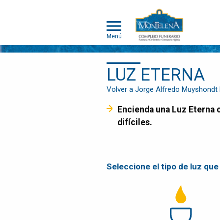
Menú
LUZ ETERNA
NOSOTROS
SOMOS
Volver a Jorge Alfredo Muyshondt 
DIFERENTES
Encienda una Luz Eterna como símbolo de solidaridad y para acompañar a la familia en estos momentos
SERVICIOS
difíciles.
OBITUARIOS
HUMANOS
MASCOTAS
Seleccione el tipo de luz qu
OBITUARIOS
MASCOTAS
EVENTOS
NOTICIAS