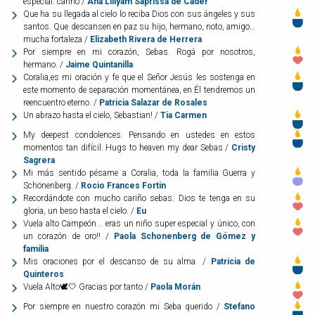
especial. cariño /
Ana Lillyam Saprissa de Cáder
Que ha su llegada al cielo lo reciba Dios con sus ángeles y sus
santos. Que descansen en paz su hijo, hermano, noto, amigo…
mucha fortaleza /
Elizabeth Rivera de Herrera
Por siempre en mi corazón, Sebas. Rogá por nosotros,
hermano. /
Jaime Quintanilla
Coralia,es mi oración y fe que el Señor Jesús les sostenga en
este momento de separación momentánea, en Él tendremos un
reencuentro eterno. /
Patricia Salazar de Rosales
Un abrazo hasta el cielo, Sebastian! /
Tia Carmen
My deepest condolences. Pensando en ustedes en estos
momentos tan difícil. Hugs to heaven my dear Sebas /
Cristy
Sagrera
Mi más sentido pésame a Coralia, toda la familia Guerra y
Schönenberg. /
Rocio Frances Fortin
Recordándote con mucho cariño sebas. Dios te tenga en su
gloria, un beso hasta el cielo. /
Eu
Vuela alto Campeón... eras un niño super especial y único, con
un corazón de oro!! /
Paola Schonenberg de Gómez y
familia
Mis oraciones por el descanso de su alma. /
Patricia de
Quinteros
Vuela Alto🕊️🤍 Gracias por tanto /
Paola Morán
Por siempre en nuestro corazón mi Seba querido /
Stefano