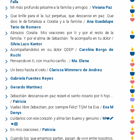
Falla
Mi más profundo pésame a la familia y amigos. /
Viviana Paz
Que brille para el la luz perpetua, que descanse en paz. Que
dios le de fortaleza a Coralia y a la familia /
Ana Guadalupe
Tario de Romero
Abrazos Coralia. Mis oraciones por ti y por el resto de la
familia. Y por el alma de Sebastián. Te acompaño en tu dolor /
Silvia Lazo Kantor
Acompañandolos en su dolor QDEP /
Carolina Borgo de
Rochi
Pensando en ti, con mucho cariño… /
Ma. Elena
Un beso hasta el cielo /
Clarissa Wimmers de Andreu
Gabriela Fuentes Reyes
Gerardo Martínez
Sebastián descansa en paz rezaré el santo rosario por ti hijo....
/
Patricia
Vuelas libre Sebastian, por siempre Feliz! TQM tia Eva /
Eva M
Denys
cuídanos con ese corazón y alma tan bueno y genuino /
M❤️‍🩹
👊🏻
En mis oraciones /
Patricia
Cuando los que amamos parten, pasan de vivir entre nosotros,