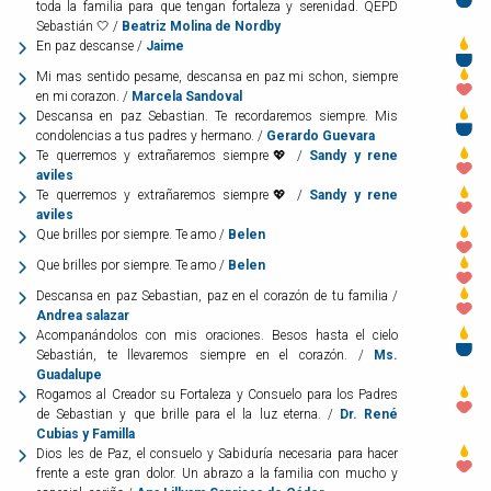
toda la familia para que tengan fortaleza y serenidad. QEPD
Sebastián 🤍 /
Beatriz Molina de Nordby
En paz descanse /
Jaime
Mi mas sentido pesame, descansa en paz mi schon, siempre
en mi corazon. /
Marcela Sandoval
Descansa en paz Sebastian. Te recordaremos siempre. Mis
condolencias a tus padres y hermano. /
Gerardo Guevara
Te querremos y extrañaremos siempre💖 /
Sandy y rene
aviles
Te querremos y extrañaremos siempre💖 /
Sandy y rene
aviles
Que brilles por siempre. Te amo /
Belen
Que brilles por siempre. Te amo /
Belen
Descansa en paz Sebastian, paz en el corazón de tu familia /
Andrea salazar
Acompanándolos con mis oraciones. Besos hasta el cielo
Sebastián, te llevaremos siempre en el corazón. /
Ms.
Guadalupe
Rogamos al Creador su Fortaleza y Consuelo para los Padres
de Sebastian y que brille para el la luz eterna. /
Dr. René
Cubias y Familla
Dios les de Paz, el consuelo y Sabiduría necesaria para hacer
frente a este gran dolor. Un abrazo a la familia con mucho y