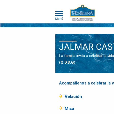
Menú
NOSOTROS
JALMAR CAS
SOMOS
DIFERENTES
La familia invita a celebrar la v
SERVICIOS
(Q.D.D.G)
OBITUARIOS
HUMANOS
MASCOTAS
Acompáñenos a celebrar la v
OBITUARIOS
MASCOTAS
Velación
EVENTOS
Misa
NOTICIAS