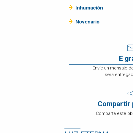
ATENCIÓN A
Inhumación
CLIENTES
EMPLEOS
Novenario
CONTÁCTENOS
E g
Envíe un mensaje d
será entregado
Compartir 
Comparta este obi