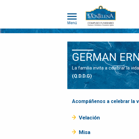
Menú
NOSOTROS
GERMAN ERN
SOMOS
DIFERENTES
La familia invita a celebrar la 
SERVICIOS
(Q.D.D.G)
OBITUARIOS
HUMANOS
MASCOTAS
Acompáñenos a celebrar la 
OBITUARIOS
MASCOTAS
Velación
EVENTOS
Misa
NOTICIAS