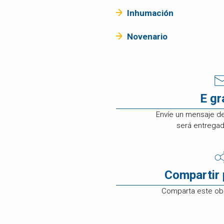
ATENCIÓN A
Inhumación
CLIENTES
EMPLEOS
Novenario
CONTÁCTENOS
E g
Envíe un mensaje d
será entregado
Compartir 
Comparta este obi