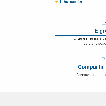
Inhumación
ATENCIÓN A
CLIENTES
EMPLEOS
CONTÁCTENOS
E g
Envíe un mensaje d
será entregado
Compartir 
Comparta este obi