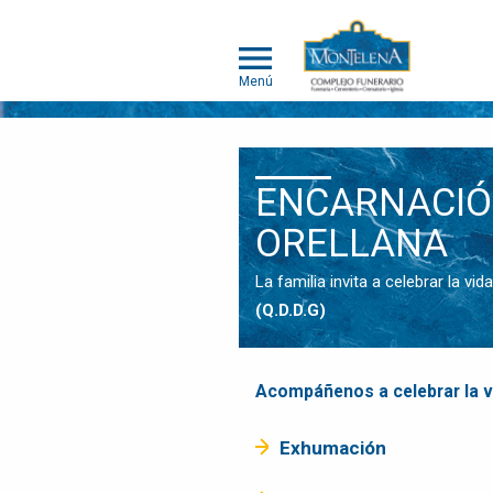
Menú
NOSOTROS
ENCARNACIÓN
SOMOS
DIFERENTES
ORELLANA
SERVICIOS
La familia invita a celebrar la vi
OBITUARIOS
HUMANOS
(Q.D.D.G)
MASCOTAS
OBITUARIOS
Acompáñenos a celebrar la vi
MASCOTAS
EVENTOS
Exhumación
NOTICIAS