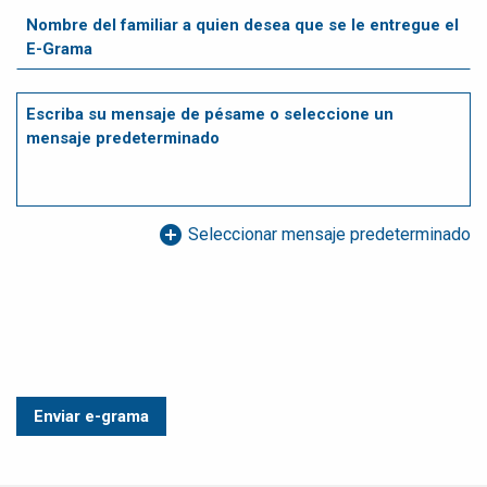
add_circle
Seleccionar mensaje predeterminado