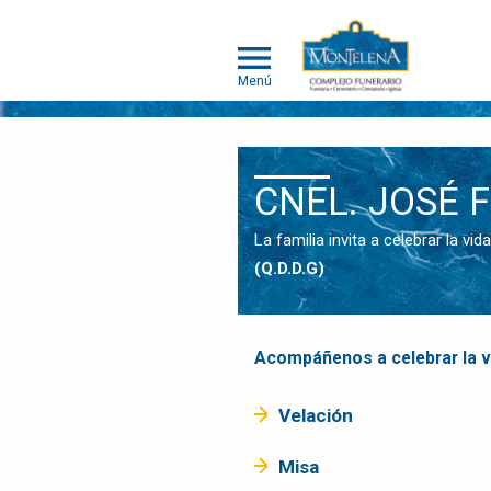
Menú
NOSOTROS
CNEL. JOSÉ 
SOMOS
DIFERENTES
La familia invita a celebrar la vi
SERVICIOS
(Q.D.D.G)
OBITUARIOS
HUMANOS
MASCOTAS
Acompáñenos a celebrar la vi
OBITUARIOS
MASCOTAS
Velación
EVENTOS
Misa
NOTICIAS