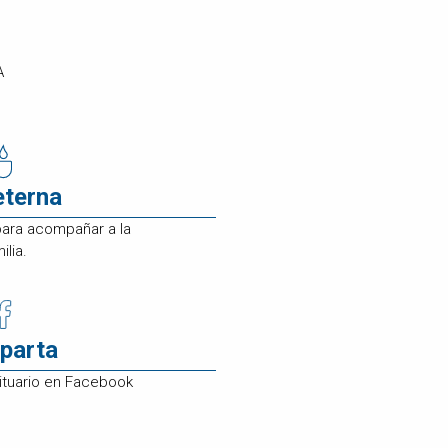
A
eterna
para acompañar a la
ilia.
parta
ituario en Facebook