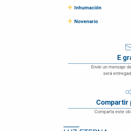
ATENCIÓN A
Inhumación
CLIENTES
EMPLEOS
Novenario
CONTÁCTENOS
E g
Envíe un mensaje d
será entregado
Compartir 
Comparta este obi