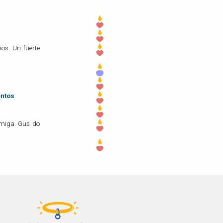
os. Un fuerte
entos
amiga. Gus do