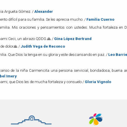
lia Argueta Gómez. /
Alexander
to difícil para su familia. Se les aprecia mucho. /
Familia Cuerno
milia. Mis oraciones y pensamientos con ustedes. Mucha fortaleza en Di
mami Ceci, un abrazo QDDG 🙏 /
Gina López Bertrand
de dolor🙏 /
Judith Vega de Reconco
lia. Que Dios la tenga en su gloria y este descansando en paz. /
Leo Barri
escanso de la niña Carmencita una persona servicial, bondadosa, buena 
bel Imery
ami, que Dios les de mucha fortaleza y consuelo /
Gloria Vignolo