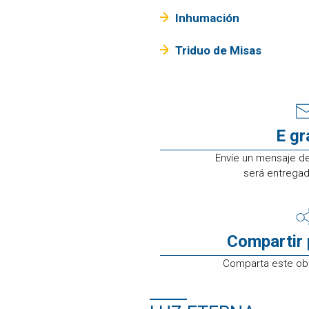
ATENCIÓN A
Inhumación
CLIENTES
EMPLEOS
Triduo de Misas
CONTÁCTENOS
E g
Envíe un mensaje d
será entregado
Compartir 
Comparta este obi