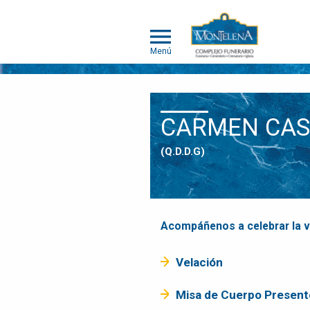
Menú
NOSOTROS
CARMEN CAS
SOMOS
DIFERENTES
(Q.D.D.G)
SERVICIOS
OBITUARIOS
HUMANOS
MASCOTAS
Acompáñenos a celebrar la 
OBITUARIOS
MASCOTAS
Velación
EVENTOS
Misa de Cuerpo Present
NOTICIAS