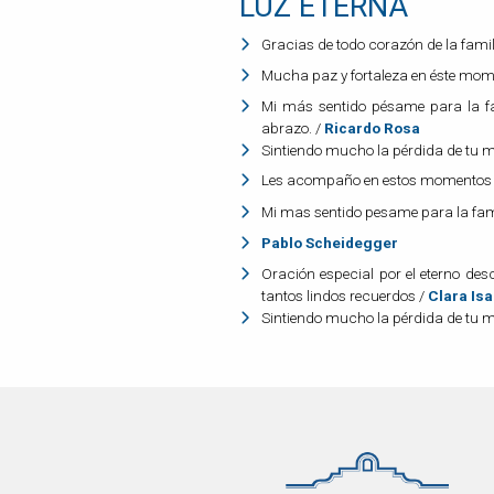
LUZ ETERNA
Gracias de todo corazón de la fami
Mucha paz y fortaleza en éste momen
Mi más sentido pésame para la fa
abrazo. /
Ricardo Rosa
Sintiendo mucho la pérdida de tu 
Les acompaño en estos momentos 
Mi mas sentido pesame para la fami
Pablo Scheidegger
Oración especial por el eterno d
tantos lindos recuerdos /
Clara Isa
Sintiendo mucho la pérdida de tu m