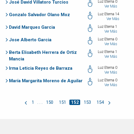
José David Villatoro Turcios
Luz Eterna 0
Ver Más
Gonzalo Salvador Olano Moz
Luz Eterna 14
Ver Más
David Marques Garcia
Luz Eterna 1
Ver Más
Jose Alberto Garcia
Luz Eterna 0
Ver Más
Berta Elisabeth Herrera de Ortiz
Luz Eterna 1
Ver Más
Mancia
Irma Leticia Reyes de Barraza
Luz Eterna 0
Ver Más
María Margarita Moreno de Aguilar
Luz Eterna 0
Ver Más
1
. . .
150
151
152
153
154