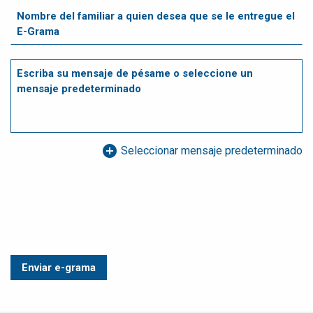
add_circle
Seleccionar mensaje predeterminado