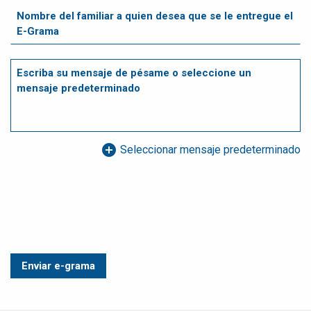
add_circle
Seleccionar mensaje predeterminado