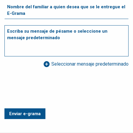
add_circle
Seleccionar mensaje predeterminado