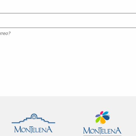
rreo?