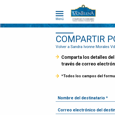
Menú
COMPARTIR P
NOSOTROS
SOMOS
Volver a Sandra Ivonne Morales V
DIFERENTES
Comparta los detalles del servicio funerario a sus familiares y amigos, enviando el enlace del obituario a
SERVICIOS
través de correo electrón
OBITUARIOS
HUMANOS
*Todos los campos del formul
MASCOTAS
OBITUARIOS
MASCOTAS
EVENTOS
NOTICIAS