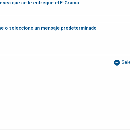
add_circle
Sele