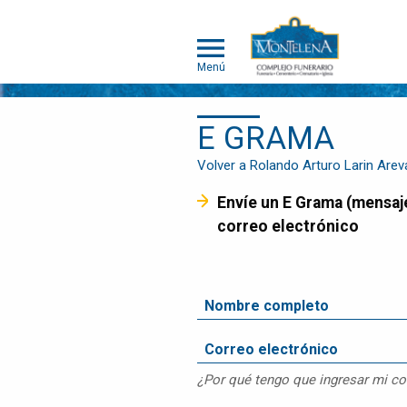
Menú
E GRAMA
NOSOTROS
SOMOS
Volver a Rolando Arturo Larin Arev
DIFERENTES
Envíe un E Grama (mensaje de pésame) que será entregado a la familia en el Álbum de Memorias y/o por
SERVICIOS
correo electrónico
OBITUARIOS
HUMANOS
MASCOTAS
OBITUARIOS
MASCOTAS
EVENTOS
¿Por qué tengo que ingresar mi co
NOTICIAS