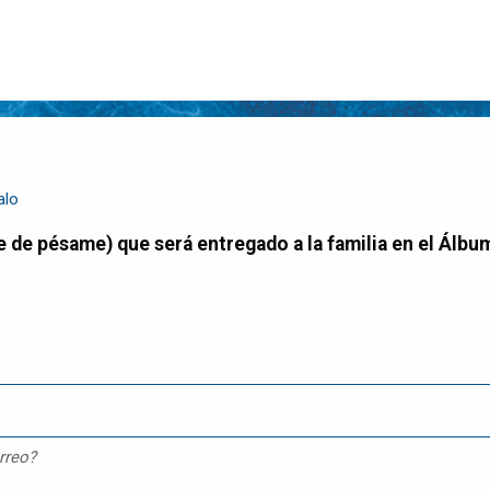
alo
rreo?