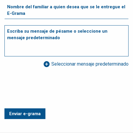
add_circle
Seleccionar mensaje predeterminado