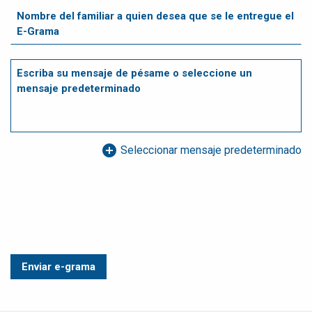
add_circle
Seleccionar mensaje predeterminado