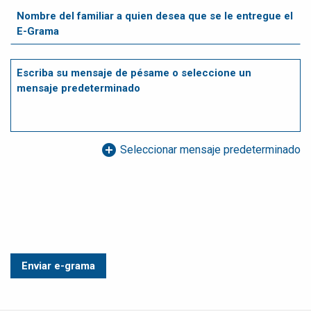
add_circle
Seleccionar mensaje predeterminado