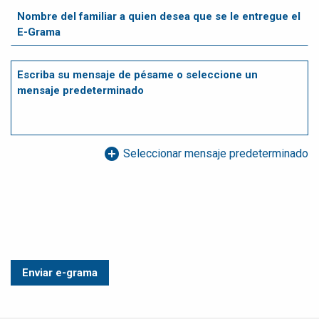
add_circle
Seleccionar mensaje predeterminado