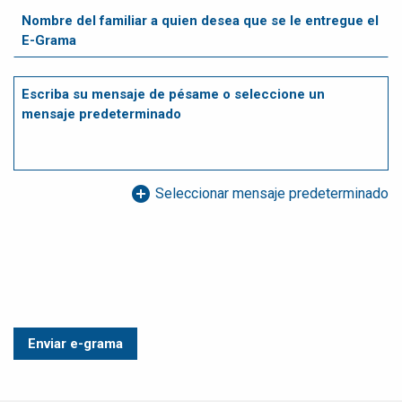
add_circle
Seleccionar mensaje predeterminado