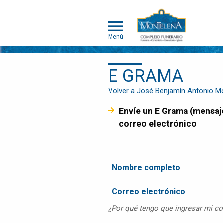
Menú
E GRAMA
NOSOTROS
SOMOS
Volver a José Benjamín Antonio Mo
DIFERENTES
Envíe un E Grama (mensaje de pésame) que será entregado a la familia en el Álbum de Memorias y/o por
SERVICIOS
correo electrónico
OBITUARIOS
HUMANOS
MASCOTAS
OBITUARIOS
MASCOTAS
EVENTOS
¿Por qué tengo que ingresar mi co
NOTICIAS