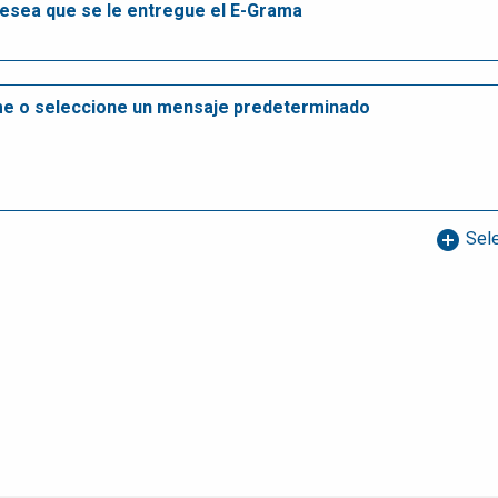
add_circle
Sele