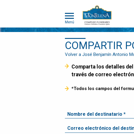
Menú
COMPARTIR P
NOSOTROS
SOMOS
Volver a José Benjamín Antonio Mo
DIFERENTES
Comparta los detalles del servicio funerario a sus familiares y amigos, enviando el enlace del obituario a
SERVICIOS
través de correo electrón
OBITUARIOS
HUMANOS
*Todos los campos del formul
MASCOTAS
OBITUARIOS
MASCOTAS
EVENTOS
NOTICIAS