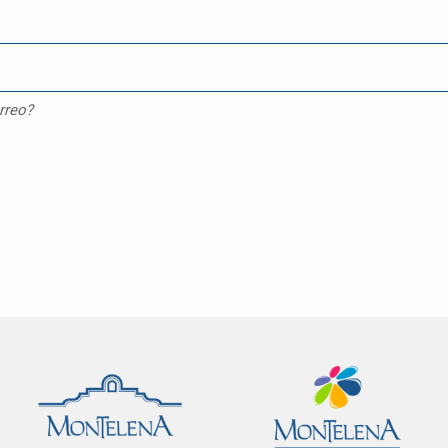
rreo?