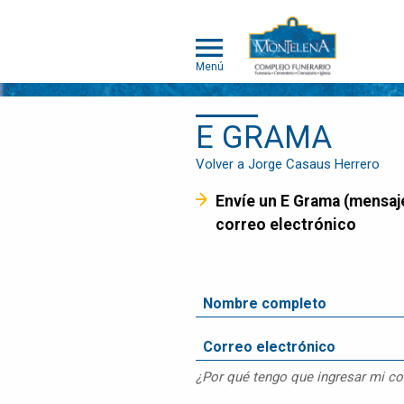
Menú
E GRAMA
NOSOTROS
SOMOS
Volver a Jorge Casaus Herrero
DIFERENTES
Envíe un E Grama (mensaje de pésame) que será entregado a la familia en el Álbum de Memorias y/o por
SERVICIOS
correo electrónico
OBITUARIOS
HUMANOS
MASCOTAS
OBITUARIOS
MASCOTAS
EVENTOS
¿Por qué tengo que ingresar mi co
NOTICIAS