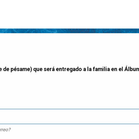
rreo?