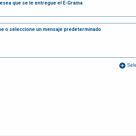
add_circle
Sele