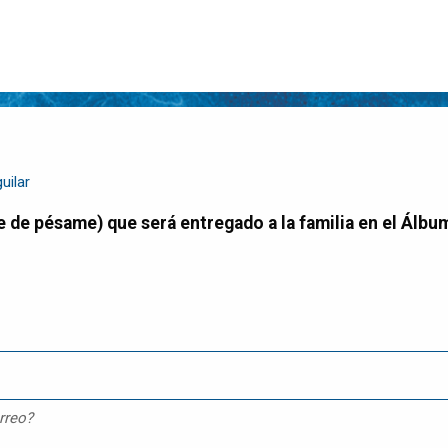
uilar
rreo?