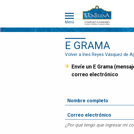
Menú
E GRAMA
NOSOTROS
SOMOS
Volver a Ines Reyes Vásquez de Ag
DIFERENTES
Envíe un E Grama (mensaje de pésame) que será entregado a la familia en el Álbum de Memorias y/o por
SERVICIOS
correo electrónico
OBITUARIOS
HUMANOS
MASCOTAS
OBITUARIOS
MASCOTAS
EVENTOS
¿Por qué tengo que ingresar mi co
NOTICIAS