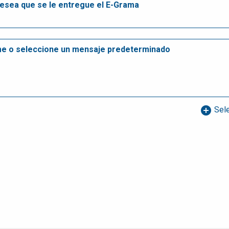
add_circle
Sele