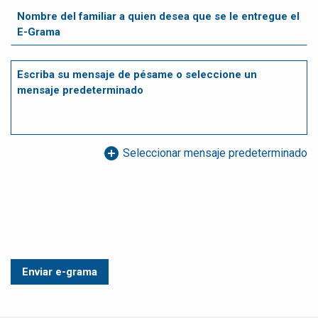
add_circle
Seleccionar mensaje predeterminado