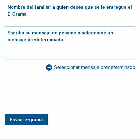
add_circle
Seleccionar mensaje predeterminado