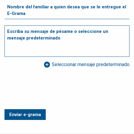
add_circle
Seleccionar mensaje predeterminado