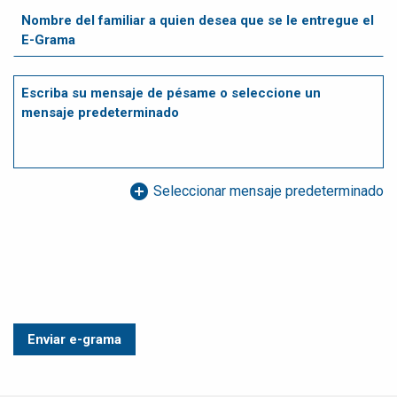
add_circle
Seleccionar mensaje predeterminado