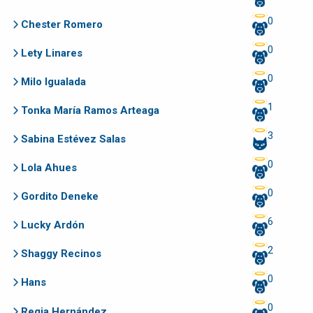
0
Chester Romero
0
Lety Linares
0
Milo Igualada
1
Tonka María Ramos Arteaga
3
Sabina Estévez Salas
0
Lola Ahues
0
Gordito Deneke
6
Lucky Ardón
2
Shaggy Recinos
0
Hans
0
Regia Hernández