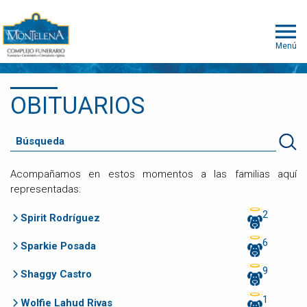
Menú
OBITUARIOS
Acompañamos en estos momentos a las familias aquí
representadas:
2
Spirit Rodríguez
6
Sparkie Posada
9
Shaggy Castro
1
Wolfie Lahud Rivas