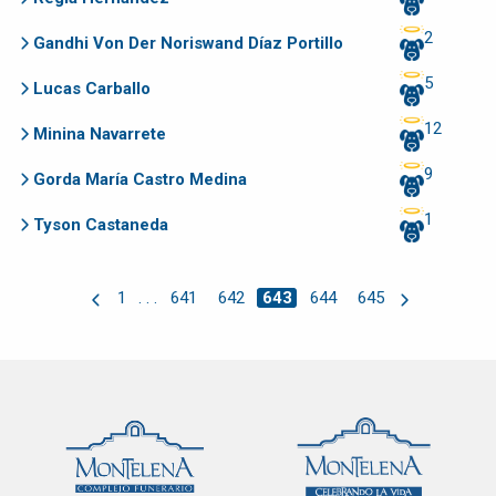
2
Gandhi Von Der Noriswand Díaz Portillo
5
Lucas Carballo
12
Minina Navarrete
9
Gorda María Castro Medina
1
Tyson Castaneda
1
. . .
641
642
643
644
645