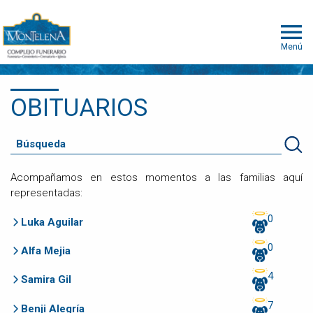
Menú
OBITUARIOS
Acompañamos en estos momentos a las familias aquí
representadas:
0
Luka Aguilar
0
Alfa Mejia
4
Samira Gil
7
Benji Alegría