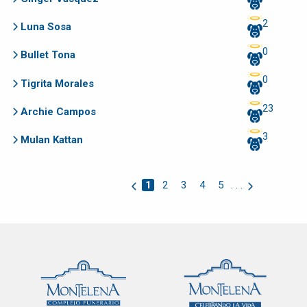
2
Luna Sosa
0
Bullet Tona
0
Tigrita Morales
23
Archie Campos
3
Mulan Kattan
1
2
3
4
5
. . .