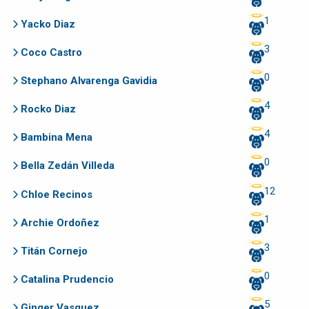
1
Yacko Diaz
3
Coco Castro
0
Stephano Alvarenga Gavidia
4
Rocko Diaz
4
Bambina Mena
0
Bella Zedán Villeda
12
Chloe Recinos
1
Archie Ordoñez
3
Titán Cornejo
0
Catalina Prudencio
5
Ginger Vasquez