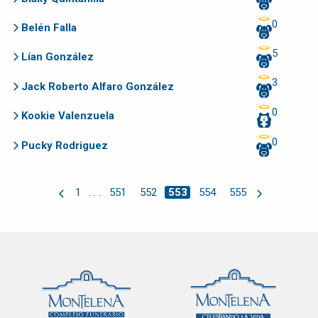
0
Belén Falla
5
Lían González
3
Jack Roberto Alfaro González
0
Kookie Valenzuela
0
Pucky Rodriguez
1
. . .
551
552
553
554
555