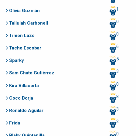
1
Olivia Guzmán
0
Tallulah Carbonell
0
Timón Lazo
6
Tacho Escobar
5
Sparky
3
Sam Chato Gutiérrez
0
Kira Villacorta
8
Coco Borja
3
Ronaldo Aguilar
2
Frida
0
Blaky Quintanilla