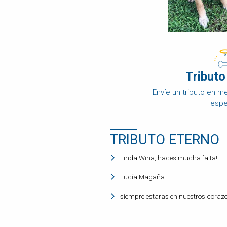
DISPOSICIÓN
FINAL
OBITUARIO
DE
MASCOTAS
Tributo
COMPARAR
PRECIOS
Envíe un tributo en 
PRODUCTOS
espe
PARA
MASCOTAS
PREGUNTAS
TRIBUTO ETERNO
FRECUENTES
Linda Wina, haces mucha falta!
Lucía Magaña
siempre estaras en nuestros coraz