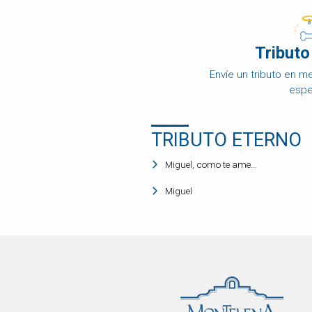
DISPOSICIÓN
FINAL
Tributo
OBITUARIO
DE
Envíe un tributo en 
MASCOTAS
espe
COMPARAR
PRECIOS
TRIBUTO ETERNO
PRODUCTOS
PARA
MASCOTAS
Miguel, como te ame...
PREGUNTAS
Miguel
FRECUENTES