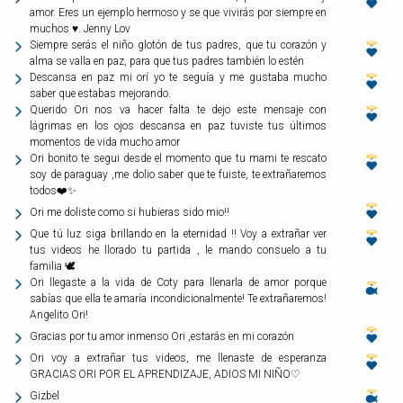
amor. Eres un ejemplo hermoso y se que vivirás por siempre en
muchos ♥️. Jenny Lov
Siempre serás el niño glotón de tus padres, que tu corazón y
alma se valla en paz, para que tus padres también lo estén
Descansa en paz mi orí yo te seguía y me gustaba mucho
saber que estabas mejorando.
Querido Ori nos va hacer falta te dejo este mensaje con
lágrimas en los ojos descansa en paz tuviste tus últimos
momentos de vida mucho amor
Ori bonito te segui desde el momento que tu mami te rescato
soy de paraguay ,me dolio saber que te fuiste, te extrañaremos
todos❤️✨️
Ori me doliste como si hubieras sido mio!!
Que tú luz siga brillando en la eternidad !! Voy a extrañar ver
tus videos he llorado tu partida , le mando consuelo a tu
familia 🕊️
Ori llegaste a la vida de Coty para llenarla de amor porque
sabías que ella te amaría incondicionalmente! Te extrañaremos!
Angelito Ori!
Gracias por tu amor inmenso Ori ,estarás en mi corazón
Ori voy a extrañar tus videos, me llenaste de esperanza
GRACIAS ORI POR EL APRENDIZAJE, ADIOS MI NIÑO♡
Gizbel