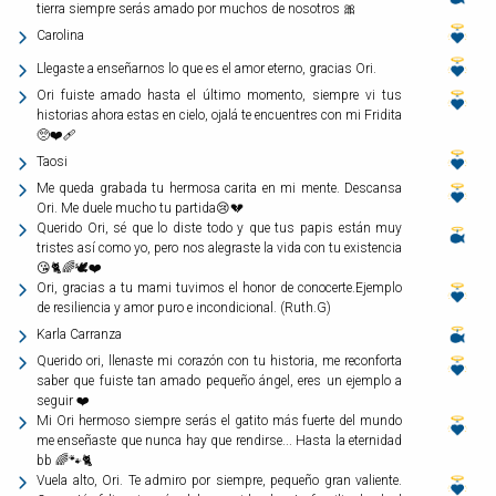
tierra siempre serás amado por muchos de nosotros 🎀
Carolina
Llegaste a enseñarnos lo que es el amor eterno, gracias Ori.
Ori fuiste amado hasta el último momento, siempre vi tus
historias ahora estas en cielo, ojalá te encuentres con mi Fridita
🥺❤️‍🩹
Taosi
Me queda grabada tu hermosa carita en mi mente. Descansa
Ori. Me duele mucho tu partida😢💔
Querido Ori, sé que lo diste todo y que tus papis están muy
tristes así como yo, pero nos alegraste la vida con tu existencia
😘🐈🌈🕊️❤️
Ori, gracias a tu mami tuvimos el honor de conocerte.Ejemplo
de resiliencia y amor puro e incondicional. (Ruth.G)
Karla Carranza
Querido ori, llenaste mi corazón con tu historia, me reconforta
saber que fuiste tan amado pequeño ángel, eres un ejemplo a
seguir ❤️
Mi Ori hermoso siempre serás el gatito más fuerte del mundo
me enseñaste que nunca hay que rendirse... Hasta la eternidad
bb 🌈🐾🐈
Vuela alto, Ori. Te admiro por siempre, pequeño gran valiente.