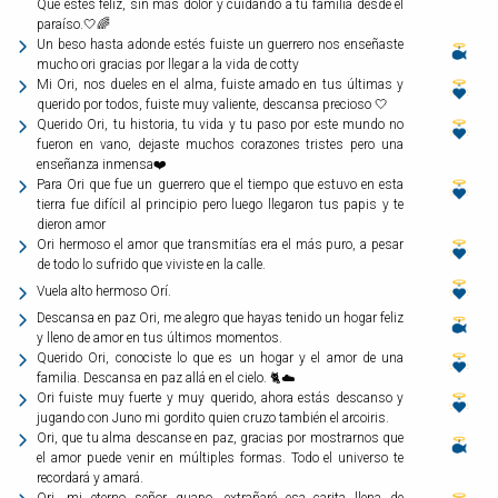
Que estés feliz, sin más dolor y cuidando a tu familia desde el
paraíso.🤍🌈
Un beso hasta adonde estés fuiste un guerrero nos enseñaste
mucho ori gracias por llegar a la vida de cotty
Mi Ori, nos dueles en el alma, fuiste amado en tus últimas y
querido por todos, fuiste muy valiente, descansa precioso 🤍
Querido Ori, tu historia, tu vida y tu paso por este mundo no
fueron en vano, dejaste muchos corazones tristes pero una
enseñanza inmensa❤️
Para Ori que fue un guerrero que el tiempo que estuvo en esta
tierra fue difícil al principio pero luego llegaron tus papis y te
dieron amor
Ori hermoso el amor que transmitías era el más puro, a pesar
de todo lo sufrido que viviste en la calle.
Vuela alto hermoso Orí.
Descansa en paz Ori, me alegro que hayas tenido un hogar feliz
y lleno de amor en tus últimos momentos.
Querido Ori, conociste lo que es un hogar y el amor de una
familia. Descansa en paz allá en el cielo. 🐈☁️
Ori fuiste muy fuerte y muy querido, ahora estás descanso y
jugando con Juno mi gordito quien cruzo también el arcoiris.
Ori, que tu alma descanse en paz, gracias por mostrarnos que
el amor puede venir en múltiples formas. Todo el universo te
recordará y amará.
Ori, mi eterno señor guapo, extrañaré esa carita llena de