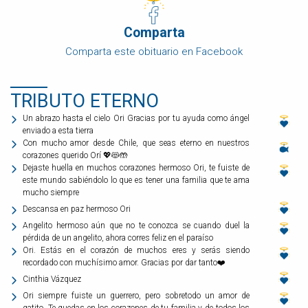
Comparta
Comparta este obituario en Facebook
TRIBUTO ETERNO
Un abrazo hasta el cielo Ori Gracias por tu ayuda como ángel
enviado a esta tierra
Con mucho amor desde Chile, que seas eterno en nuestros
corazones querido Orí 💖😻🤲
Dejaste huella en muchos corazones hermoso Ori, te fuiste de
este mundo sabiéndolo lo que es tener una familia que te ama
mucho siempre
Descansa en paz hermoso Ori
Angelito hermoso aún que no te conozca se cuando duel la
pérdida de un angelito, ahora corres feliz en el paraíso
Ori. Estás en el corazón de muchos eres y serás siendo
recordado con muchísimo amor. Gracias por dar tanto❤️
Cinthia Vázquez
Ori siempre fuiste un guerrero, pero sobretodo un amor de
gatito. Te quedas en los corazones de tu familia y de todos los