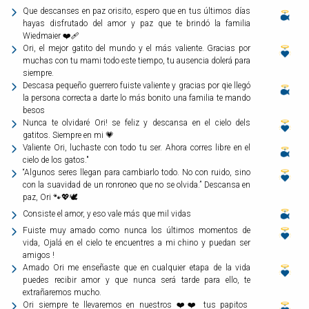
Que descanses en paz orisito, espero que en tus últimos días
hayas disfrutado del amor y paz que te brindó la familia
Wiedmaier ❤️‍🩹
Ori, el mejor gatito del mundo y el más valiente. Gracias por
muchas con tu mami todo este tiempo, tu ausencia dolerá para
siempre.
Descasa pequeño guerrero fuiste valiente y gracias por qie llegó
la persona correcta a darte lo más bonito una familia te mando
besos
Nunca te olvidaré Ori! se feliz y descansa en el cielo dels
gatitos. Siempre en mi 💗
Valiente Ori, luchaste con todo tu ser. Ahora corres libre en el
cielo de los gatos."
“Algunos seres llegan para cambiarlo todo. No con ruido, sino
con la suavidad de un ronroneo que no se olvida.” Descansa en
paz, Ori 🐾💖🕊
Consiste el amor, y eso vale más que mil vidas
Fuiste muy amado como nunca los últimos momentos de
vida, Ojalá en el cielo te encuentres a mi chino y puedan ser
amigos !
Amado Ori me enseñaste que en cualquier etapa de la vida
puedes recibir amor y que nunca será tarde para ello, te
extrañaremos mucho.
Ori siempre te llevaremos en nuestros ❤️❤️ tus papitos