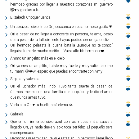
hermoso gracias por llegar a nuestros corazones mi guerrero
🐱♥️ y gracias a tu
Elizabeth Choquehuanca
Un abrazo al cielo lindo Ori, descansa en paz hermoso gatito 💗
Ori a pesar de no llegar a conocerte en persona, te ame, deseo
que a pesar de tu fallecimiento hayas podido ser un gato feliz
Ori hermoso peleaste la buena batalla ,aunque no te conocí
llegué a tomarte mucho cariño.....Vuela alto bb hermoso ❤️
Ánimo un angelito más en el cielo
Ori ya eres un angelito, fuiste muy fuerte y muy valiente como
tu mami 😢❤️‍🩹 espero que puedas encontrarte con Amy
Stephany valencia
Ori el luchador más lindo. Tuvo tanta suerte de pasar los
últimos meses con una familia que lo quiso y le dio el amor
que nunca antes tuvo.
Vuela alto Ori ♥️ tu huella será eterna 🙏
Gabriela
Que en un inmenso cielo azul con las nubes más suave a
llegado Ori, ya nada duele y solo toca ser feliz. El pequeño sera
recompensado
Hermoso Ori estoy segura que estás en un hermoso lugar lleno