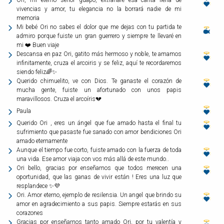
vivencias y amor, tu elegancia no la borrará nadie de mi
memoria
Mi bebé Ori no sabes el dolor que me dejas con tu partida te
admiro porque fuiste un gran guerrero y siempre te llevaré en
mi ❤️ Buen viaje
Descansa en paz Ori, gatito más hermoso y noble, te amamos
infinitamente, cruza el arcoiris y se feliz, aquí te recordaremos
siendo feliz🌈✨
Querido chimuelito, ve con Dios. Te ganaste el corazón de
mucha gente, fuiste un afortunado con unos papis
maravillosos. Cruza el arcoíris💔
Paula
Querido Ori , eres un ángel que fue amado hasta el final tu
sufrimiento que pasaste fue sanado con amor bendiciones Ori
amado eternamente
Aunque el tiempo fue corto, fuiste amado con la fuerza de toda
una vida. Ese amor viaja con vos más allá de este mundo..
Ori bello, gracias por enseñarnos que todos merecen una
oportunidad, que las ganas de vivir están ! Eres una luz que
resplandece ✨💜
Ori. Amor eterno, ejemplo de resilensia. Un angel que brindo su
amor en agradecimiento a sus papis. Siempre estarás en sus
corazones
Gracias por enseñarnos tanto amado Ori, por tu valentía y