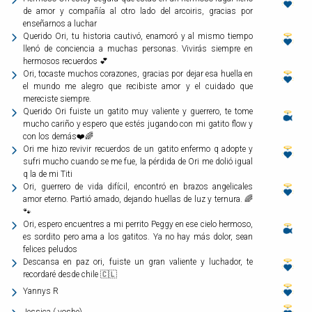
de amor y compañía al otro lado del arcoiris, gracias por
enseñarnos a luchar
Querido Ori, tu historia cautivó, enamoró y al mismo tiempo
llenó de conciencia a muchas personas. Vivirás siempre en
hermosos recuerdos 💕
Ori, tocaste muchos corazones, gracias por dejar esa huella en
el mundo me alegro que recibiste amor y el cuidado que
mereciste siempre.
Querido Ori fuiste un gatito muy valiente y guerrero, te tome
mucho cariño y espero que estés jugando con mi gatito flow y
con los demás❤️🌈
Ori me hizo revivir recuerdos de un gatito enfermo q adopte y
sufri mucho cuando se me fue, la pérdida de Ori me dolió igual
q la de mi Titi
Ori, guerrero de vida difícil, encontró en brazos angelicales
amor eterno. Partió amado, dejando huellas de luz y ternura. 🌈
🐾
Ori, espero encuentres a mi perrito Peggy en ese cielo hermoso,
es sordito pero ama a los gatitos. Ya no hay más dolor, sean
felices peludos
Descansa en paz ori, fuiste un gran valiente y luchador, te
recordaré desde chile 🇨🇱
Yannys R
Jessica ( yosbe)