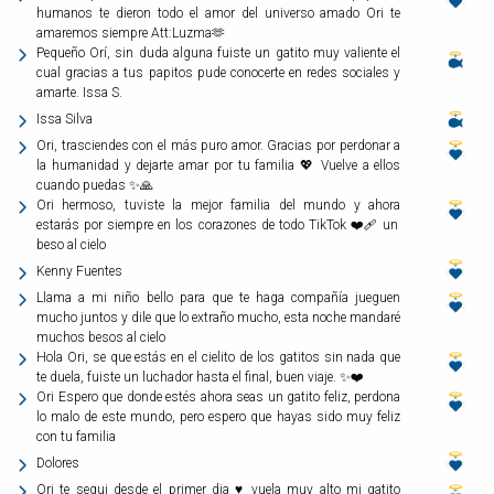
humanos te dieron todo el amor del universo amado Ori te
amaremos siempre Att:Luzma🫶
Pequeño Orí, sin duda alguna fuiste un gatito muy valiente el
cual gracias a tus papitos pude conocerte en redes sociales y
amarte. Issa S.
Issa Silva
Ori, trasciendes con el más puro amor. Gracias por perdonar a
la humanidad y dejarte amar por tu familia 💖 Vuelve a ellos
cuando puedas ✨🙏
Ori hermoso, tuviste la mejor familia del mundo y ahora
estarás por siempre en los corazones de todo TikTok ❤️‍🩹 un
beso al cielo
Kenny Fuentes
Llama a mi niño bello para que te haga compañía jueguen
mucho juntos y dile que lo extraño mucho, esta noche mandaré
muchos besos al cielo
Hola Ori, se que estás en el cielito de los gatitos sin nada que
te duela, fuiste un luchador hasta el final, buen viaje. ✨❤️
Ori Espero que donde estés ahora seas un gatito feliz, perdona
lo malo de este mundo, pero espero que hayas sido muy feliz
con tu familia
Dolores
Ori te segui desde el primer dia ♥️ vuela muy alto mi gatito