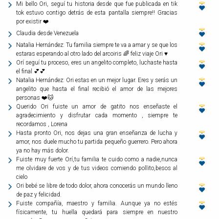
Mi bello Ori, seguí tu historia desde que fue publicada en tik
tok estuvo contigo detrás de esta pantalla siempre!! Gracias
por existir ❤️
Claudia desde Venezuela
Natalia Hernández: Tu familia siempre te va a amar y se que los
estaras esperando al otro lado del arcoiris 🌈 feliz viaje Ori ♥️
Orí seguí tu proceso, eres un angelito completo, luchaste hasta
el final 💕💕
Natalia Hernández: Ori estas en un mejor lugar. Eres y serás un
angelito que hasta el final recibió el amor de las mejores
personas ❤️🐱
Querido Ori fuiste un amor de gatito nos enseñaste el
agradecimiento y disfrutar cada momento , siempre te
recordamos , Lorena
Hasta pronto Ori, nos dejas una gran enseñanza de lucha y
amor, nos duele mucho tu partida pequeño guerrero. Pero ahora
ya no hay más dolor.
Fuiste muy fuerte Orí,tu familia te cuido como a nadie,nunca
me olvidare de vos y de tus videos comiendo pollito,besos al
cielo
Ori bebé se libre de todo dolor, ahora conocerás un mundo lleno
de paz y felicidad.
Fuiste compañía, maestro y familia. Aunque ya no estés
físicamente, tu huella quedará para siempre en nuestro