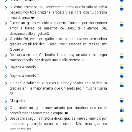
Nuestro hermoso Ori, conociste el amor que la vida te había
negado, hoy toca cruzar el arcoiris y ser libre, con tu corazón
lleno de amor ❤️
Fuiste un gatito valiente y guerrero. Gracias por mostrarnos
amor a través de nuestros celulares, te queremos Ori,
descansa bello angelito💌
Querido Ori, eres una gatito q se robo el corazón de muchos
gracias los tik tok de tu Karen Coty, Descansa en Paz Pequeño
Guerrero
Descansa en paz Ori bonito, fuiste muy amado y me alegra
mucho saberlo, haz dejado una huella enorme 🤍
Dayana Alvarado G
Dayana Alvarado G
Ori se fue sabiendo lo que es el amor y calidez de una familia
gracias a ti, la mejor mamá que Ori pudo pedir, mucha fuerza
🤍
Margarita
Ori, fuiste un gato muy amado por muchos que no te
conocíamos te amaremos siempre. ❤️
Desde chile segui la historia de ori, gracias karen y karencio por
adoptarlo y amarlo como lo hicieron. Mis mas grandes
comdolencias