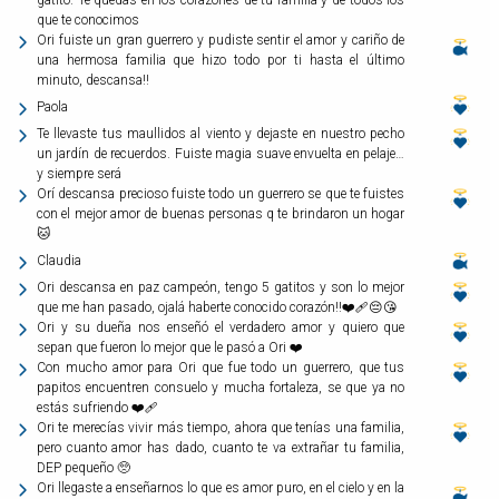
que te conocimos
Ori fuiste un gran guerrero y pudiste sentir el amor y cariño de
una hermosa familia que hizo todo por ti hasta el último
minuto, descansa!!
Paola
Te llevaste tus maullidos al viento y dejaste en nuestro pecho
un jardín de recuerdos. Fuiste magia suave envuelta en pelaje…
y siempre será
Orí descansa precioso fuiste todo un guerrero se que te fuistes
con el mejor amor de buenas personas q te brindaron un hogar
🐱
Claudia
Ori descansa en paz campeón, tengo 5 gatitos y son lo mejor
que me han pasado, ojalá haberte conocido corazón!!❤️‍🩹😔😘
Ori y su dueña nos enseñó el verdadero amor y quiero que
sepan que fueron lo mejor que le pasó a Ori ❤️
Con mucho amor para Ori que fue todo un guerrero, que tus
papitos encuentren consuelo y mucha fortaleza, se que ya no
estás sufriendo ❤️‍🩹
Ori te merecías vivir más tiempo, ahora que tenías una familia,
pero cuanto amor has dado, cuanto te va extrañar tu familia,
DEP pequeño 🥺
Ori llegaste a enseñarnos lo que es amor puro, en el cielo y en la