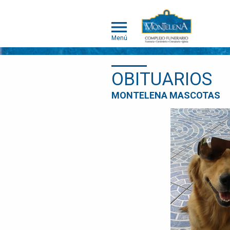
Menú
OBITUARIOS
MONTELENA
MONTELENA MASCOTAS
MASCOTAS
ACERCA DE
MONTELENA
MASCOTAS
PORTAFOLIO
DE
CREMACIÓN
INDIVIDUAL
PORTAFOLIO
DE
CREMACIÓN
COLECTIVA