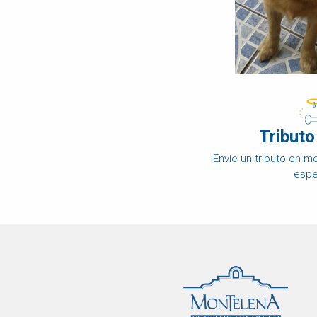
DISPOSICIÓN
FINAL
OBITUARIO
DE
MASCOTAS
COMPARAR
PRECIOS
Tributo
PRODUCTOS
PARA
Envíe un tributo en 
MASCOTAS
espe
PREGUNTAS
FRECUENTES