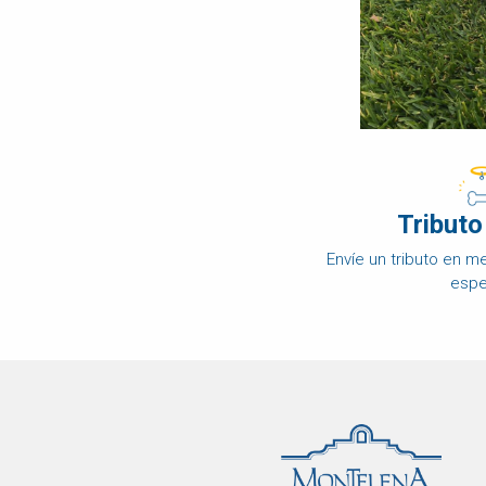
DISPOSICIÓN
FINAL
OBITUARIO
DE
MASCOTAS
COMPARAR
PRECIOS
PRODUCTOS
Tributo
PARA
MASCOTAS
Envíe un tributo en 
espe
PREGUNTAS
FRECUENTES