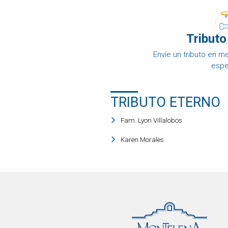
DISPOSICIÓN
FINAL
Tributo
OBITUARIO
DE
Envíe un tributo en 
MASCOTAS
espe
COMPARAR
PRECIOS
TRIBUTO ETERNO
PRODUCTOS
PARA
MASCOTAS
Fam. Lyon Villalobos
PREGUNTAS
Karen Morales
FRECUENTES