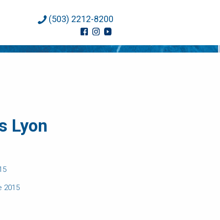
(503) 2212-8200
os Lyon
15
e 2015