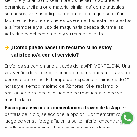
siempre y cuando no sean floreros de vidrio, adornos en
cerámica, arcilla u otro material similar; así como artículos
suntuosos, veletas o figuras de papel o tela que se dañan
fácilmente. Recuerde que estos elementos están expuestos
a la intemperie y al uso de maquinaria pesada durante las
actividades del cementerio y su mantenimiento.
¿Cómo puedo hacer un reclamo si no estoy
satisfecho/a con el servicio?
Envíenos su comentario a través de la APP MONTELENA. Una
vez verificado su caso, le brindaremos respuesta a través de
correo electrónico. El tiempo de respuesta mínimo es de 24
horas y el tiempo máximo de 72 horas. Si el reclamo lo
realiza por otro medio, el tiempo de respuesta puede ser
más tardado.
Pasos para enviar sus comentarios a través de la App:
En la
pantalla de inicio, seleccione la opción “Conmemorativo”,
luego de ver su fotografía, en la parte inferior encontrará la
casilla de comentarios. Escriba su mensaje y luego
seleccione la opción “Enviar”.