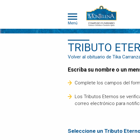
Menú
TRIBUTO ETE
MONTELENA
Volver al obituario de Tika Carranz
MASCOTAS
Escriba su nombre o un men
ACERCA DE
MONTELENA
Complete los campos del form
MASCOTAS
PORTAFOLIO
Los Tributos Eternos se verifi
DE
correo electrónico para notifi
CREMACIÓN
INDIVIDUAL
PORTAFOLIO
DE
Seleccione un Tributo Etern
CREMACIÓN
COLECTIVA