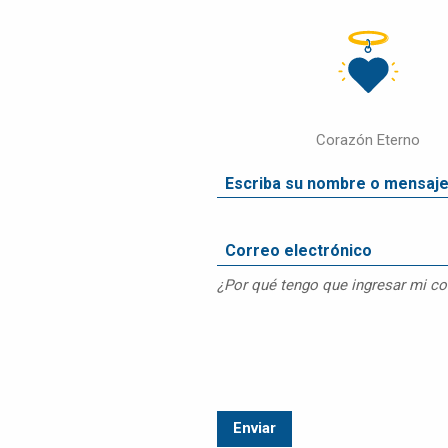
DISPOSICIÓN
FINAL
OBITUARIO
DE
MASCOTAS
Corazón Eterno
COMPARAR
PRECIOS
PRODUCTOS
PARA
MASCOTAS
PREGUNTAS
¿Por qué tengo que ingresar mi co
FRECUENTES